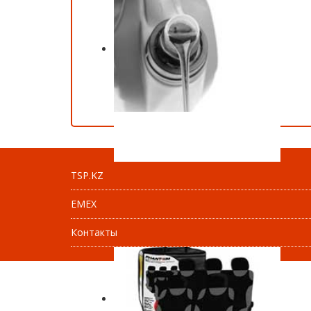
TSP.KZ
EMEX
Контакты