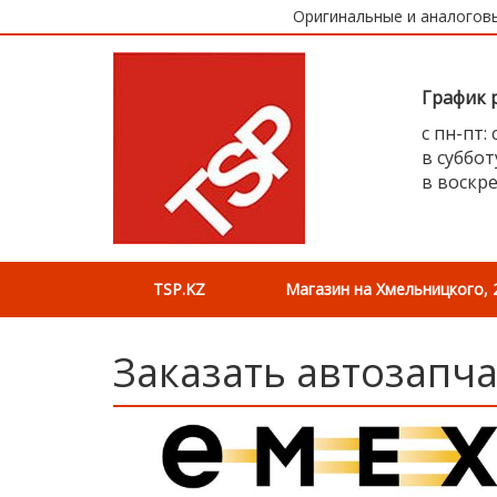
Оригинальные и аналоговы
График 
с пн-пт: 
в субботу
в воскр
TSP.KZ
Магазин на Хмельницкого, 
Заказать автозапча